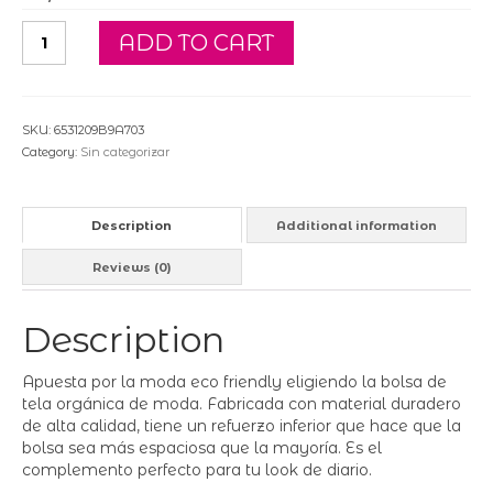
Tote
ADD TO CART
bag
orgánica
de
moda
SKU:
6531209B9A703
quantity
Category:
Sin categorizar
Description
Additional information
Reviews (0)
Description
Apuesta por la moda eco friendly eligiendo la bolsa de
tela orgánica de moda. Fabricada con material duradero
de alta calidad, tiene un refuerzo inferior que hace que la
bolsa sea más espaciosa que la mayoría. Es el
complemento perfecto para tu look de diario.