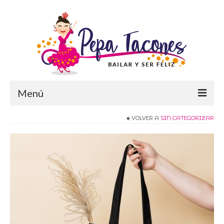
Menú
VOLVER A
SIN CATEGORIZAR
Inicio
El libro de Pepa
Los Vídeos de Pepa
Las frases de Pepa
Tienda
Contacto